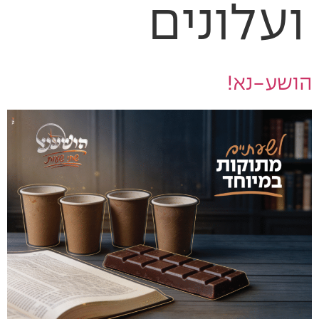
ועלונים
הושע-נא!