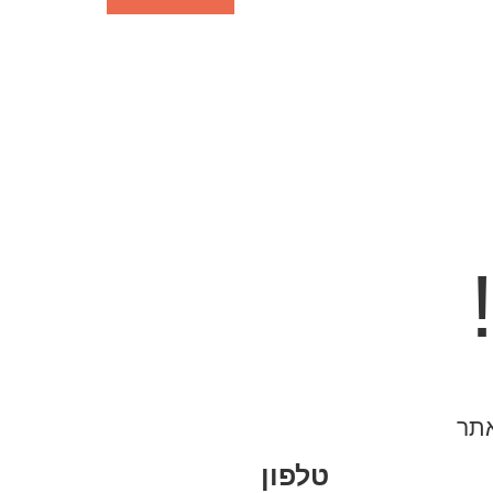
תר
טלפון