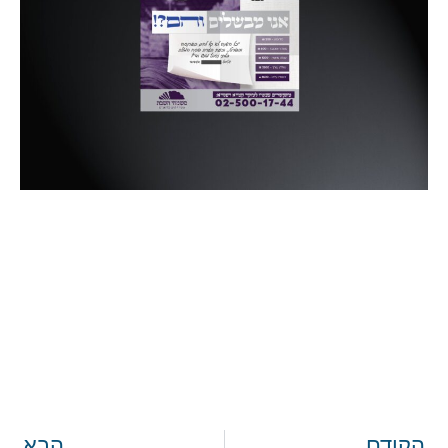
הקודם
הבא